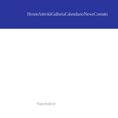
Home
Attività
Galleria
Calendario
News
Contatti
Successivo