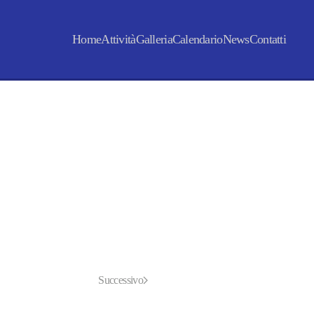
Home
Attività
Galleria
Calendario
News
Contatti
Successivo